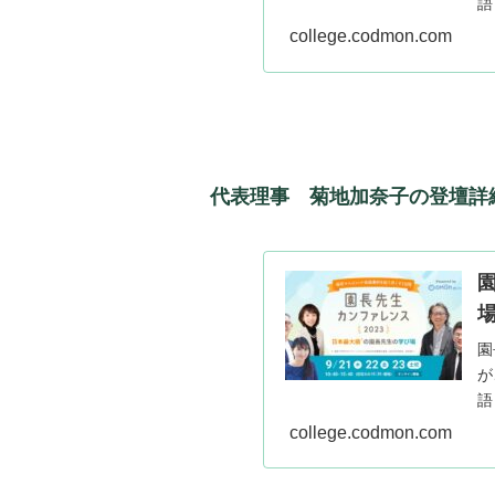
語
college.codmon.com
代表理事 菊地加奈子の登壇詳
園
が
語
college.codmon.com